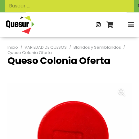
Búsqueda
Buscar:
de
productos
Inicio
/
VARIEDAD DE QUESOS
/
Blandos y Semiblandos
/
Queso Colonia Oferta
Queso Colonia Oferta