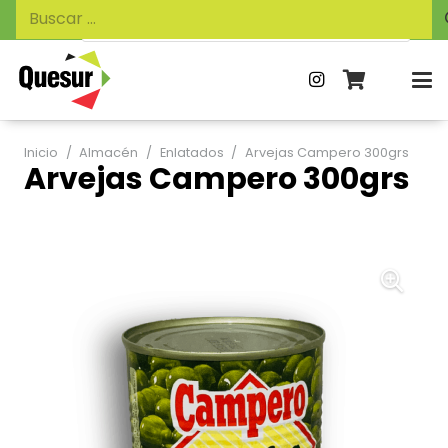
Búsqueda
Buscar:
de
productos
Inicio
/
Almacén
/
Enlatados
/
Arvejas Campero 300grs
Arvejas Campero 300grs