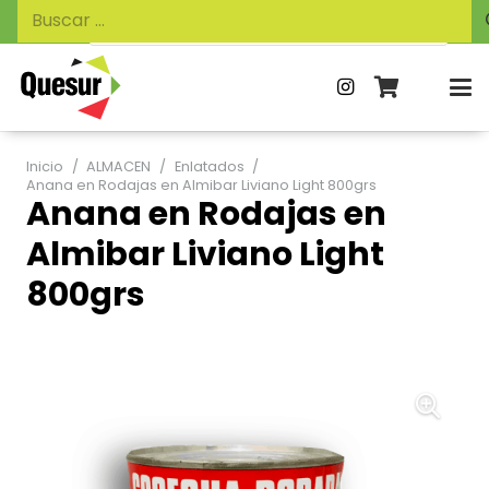
Búsqueda
Buscar:
de
productos
Inicio
/
ALMACEN
/
Enlatados
/
Anana en Rodajas en Almibar Liviano Light 800grs
Anana en Rodajas en
Almibar Liviano Light
800grs