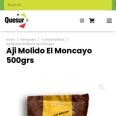
Búsqueda
Buscar:
de
productos
Inicio
/
Almacén
/
Condimentos
/
Aji Molido El Moncayo 500grs
Aji Molido El Moncayo
500grs