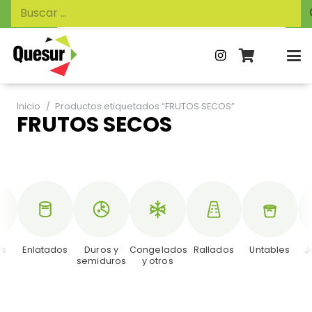
Búsqueda
Buscar:
de
productos
Inicio
/
Productos etiquetados “FRUTOS SECOS”
FRUTOS SECOS
es
Enlatados
Duros y
Congelados
Rallados
Untables
J
semiduros
y otros