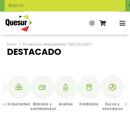
Búsqueda
Buscar:
de
productos
Inicio
/
Productos etiquetados “DESTACADO”
DESTACADO
les
Endulzantes
Blandos y
Aceites
Enlatados
Duros y
Co
semiblandos
semiduros