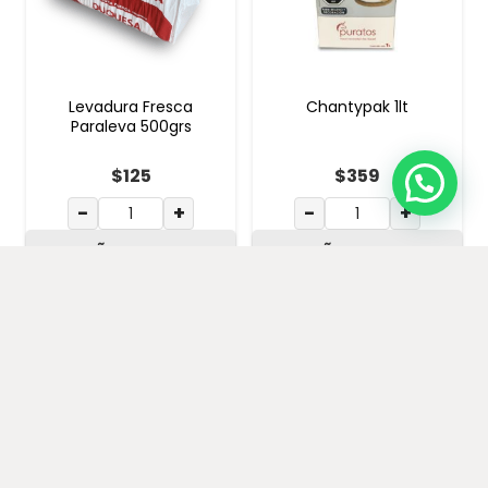
Levadura Fresca
Chantypak 1lt
Paraleva 500grs
$
125
$
359
−
+
−
+
AÑADIR AL
AÑADIR AL
CARRITO
CARRITO