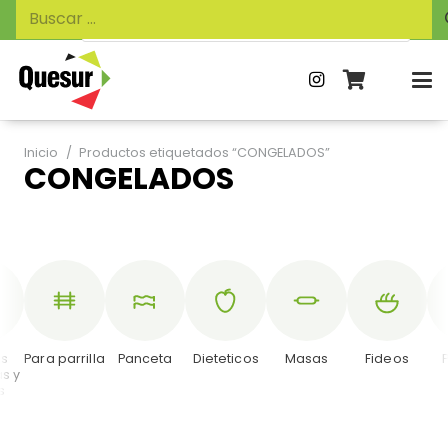
Búsqueda
Buscar:
de
productos
Inicio
/
Productos etiquetados “CONGELADOS”
CONGELADOS
es
Para parrilla
Panceta
Dieteticos
Masas
Fideos
as y
s