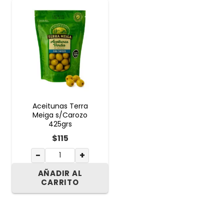
Aceitunas Terra
Meiga s/Carozo
425grs
$
115
−
+
AÑADIR AL
CARRITO