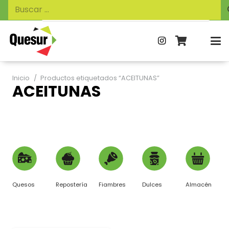
Búsqueda
Buscar:
de
productos
Inicio
/
Productos etiquetados “ACEITUNAS”
ACEITUNAS
Quesos
Repostería
Fiambres
Dulces
Almacén